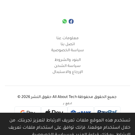
معلومات عنا
اتصل بنا
سياسة الخصوصية
البنود والشروط
سياسة الشحن
الإرجاع والاستبدال
جميع الحقوق محفوظة
All About Tech
حقوق النشر
2026
©
ادفع بـ
تستخدم هذه الموقع ملفات تعريف الارتباط لتعزيز تجربتك. من
شركاء الشحن
خلال استخدام موقعنا، فإنك توافق على استخدام ملفات تعريف