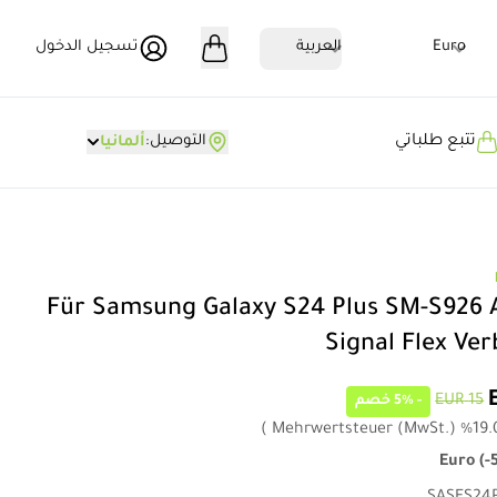
Euro
العربية
تسجيل الدخول
تتبع طلباتي
التوصيل
:
ألمانيا
Für Samsung Galaxy S24 Plus SM-S926
Signal Flex Ve
15 EUR
-
5%
خصم
)
Mehrwertsteuer (MwSt.)
%
19.
Euro
(
-