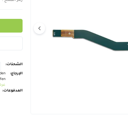
رمز المنتج
:
P
الشحنات
:
الإرجاع
:
nden
ufen
عرض
المدفوعات
: