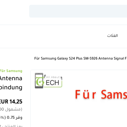
الفئات
Für Samsung Galaxy S24 Plus SM-S926 Antenna Signal F
Für Samsung
 Antenna
rbindung
14,25 EUR
(
مشمول
00
وفر
0.75
)
5%