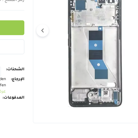
رمز المنتج
:
G
الشحنات
:
الإرجاع
:
nden
ufen
عرض
المدفوعات
: