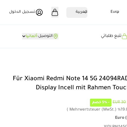
Euro
العربية
تسجيل الدخول
تتبع طلباتي
التوصيل
:
ألمانيا
Für Xiaomi Redmi Note 14 5G 24094RA
Display Incell mit Rahmen Tou
30 EUR
-
5%
خصم
)
Mehrwertsteuer (MwSt.)
%
19.
Euro
(