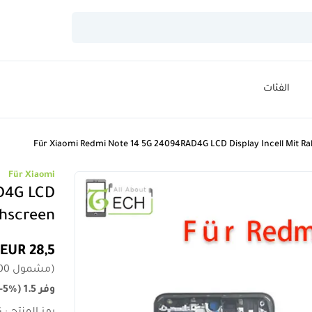
الفئات
Für Xiaomi Redmi Note 14 5G 24094RAD4G LCD Display Incell Mit 
Für Xiaomi
D4G LCD
chscreen
28,5 EUR
(
مشمول
00
وفر
1.5
)
-5%