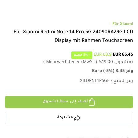
Für Xiaomi
Für Xiaomi Redmi Note 14 Pro 5G 24090RA29G LCD
Display mit Rahmen Touchscreen
68,9 EUR
65,45 EUR
-
5%
خصم
(
مشمول
19.00
%
Mehrwertsteuer (MwSt.)
)
وفر
3.45
)
-5%
(
Euro
رمز المنتج
:
XILDRN14P5GF
أضف إلى سلة التسوق
مشاركة