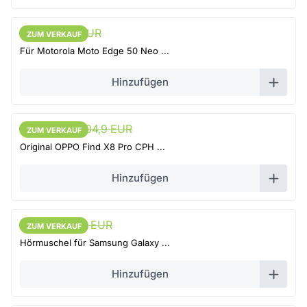
57 EUR
60 EUR
ZUM VERKAUF
ZUM VERKAUF
Für Motorola Moto Edge 50 Neo ...
Hinzufügen
99,65 EUR
104,9 EUR
ZUM VERKAUF
ZUM VERKAUF
Original OPPO Find X8 Pro CPH ...
Hinzufügen
5,51 EUR
5,8 EUR
ZUM VERKAUF
ZUM VERKAUF
Hörmuschel für Samsung Galaxy ...
Hinzufügen