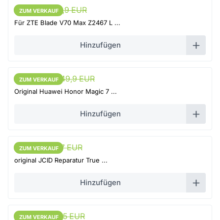
22,7 EUR
23,9 EUR
ZUM VERKAUF
ZUM VERKAUF
Für ZTE Blade V70 Max Z2467 L ...
Hinzufügen
142,4 EUR
149,9 EUR
ZUM VERKAUF
ZUM VERKAUF
Original Huawei Honor Magic 7 ...
Hinzufügen
54,15 EUR
57 EUR
ZUM VERKAUF
ZUM VERKAUF
original JCID Reparatur True ...
Hinzufügen
42,75 EUR
45 EUR
ZUM VERKAUF
ZUM VERKAUF