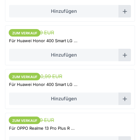
Hinzufügen
34,1 EUR
35,9 EUR
ZUM VERKAUF
ZUM VERKAUF
Für Huawei Honor 400 Smart LG ...
Hinzufügen
38,94 EUR
40,99 EUR
ZUM VERKAUF
ZUM VERKAUF
Für Huawei Honor 400 Smart LG ...
Hinzufügen
68,3 EUR
71,9 EUR
ZUM VERKAUF
ZUM VERKAUF
Für OPPO Realme 13 Pro Plus R ...