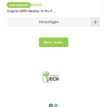
65,55 EUR
69 EUR
ZUM VERKAUF
ZUM VERKAUF
Original OPPO Realme 13 Pro P ...
Hinzufügen
Mehr laden