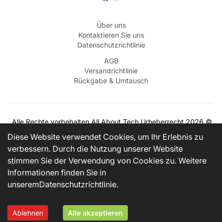
Über uns
Kontaktieren Sie uns
Datenschutzrichtlinie
AGB
Versandrichtlinie
Rückgabe & Umtausch
Alle Rechte vorbehalten
All About Tech
Urheberrecht
2026
©
BEZAHLEN MIT
Diese Website verwendet Cookies, um Ihr Erlebnis zu
verbessern. Durch die Nutzung unserer Website
stimmen Sie der Verwendung von Cookies zu. Weitere
VERSANDPARTNER
Informationen finden Sie in
unserem
Datenschutzrichtlinie
.
Contact us on WhatsApp
Ablehnen
Alle akzeptieren
Home