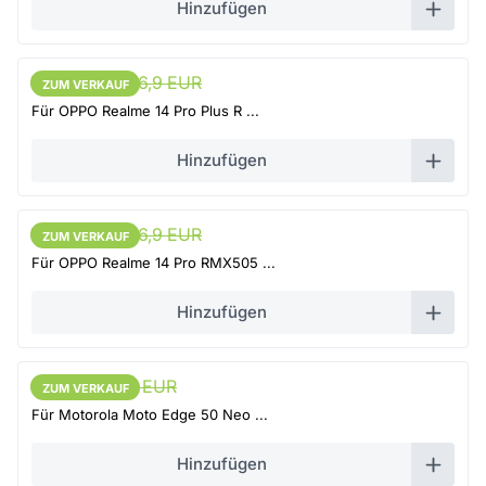
Hinzufügen
73,05 EUR
76,9 EUR
ZUM VERKAUF
ZUM VERKAUF
Für OPPO Realme 14 Pro Plus R ...
Hinzufügen
73,05 EUR
76,9 EUR
ZUM VERKAUF
ZUM VERKAUF
Für OPPO Realme 14 Pro RMX505 ...
Hinzufügen
62,7 EUR
66 EUR
ZUM VERKAUF
ZUM VERKAUF
Für Motorola Moto Edge 50 Neo ...
Hinzufügen