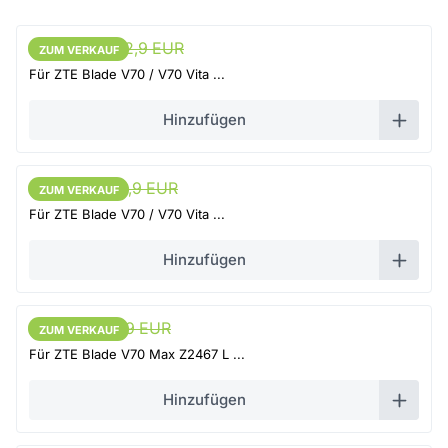
21,75 EUR
22,9 EUR
ZUM VERKAUF
ZUM VERKAUF
Für ZTE Blade V70 / V70 Vita ...
Hinzufügen
17,95 EUR
18,9 EUR
ZUM VERKAUF
ZUM VERKAUF
Für ZTE Blade V70 / V70 Vita ...
Hinzufügen
18,9 EUR
19,9 EUR
ZUM VERKAUF
ZUM VERKAUF
Für ZTE Blade V70 Max Z2467 L ...
Hinzufügen