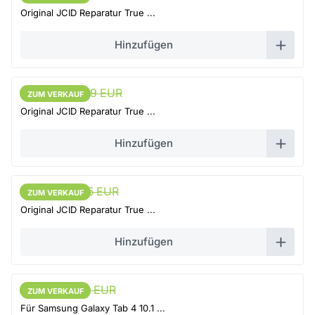
Original JCID Reparatur True ...
Hinzufügen
65,55 EUR
69 EUR
ZUM VERKAUF
ZUM VERKAUF
Original JCID Reparatur True ...
Hinzufügen
61,75 EUR
65 EUR
ZUM VERKAUF
ZUM VERKAUF
Original JCID Reparatur True ...
Hinzufügen
45,6 EUR
48 EUR
ZUM VERKAUF
ZUM VERKAUF
Für Samsung Galaxy Tab 4 10.1 ...