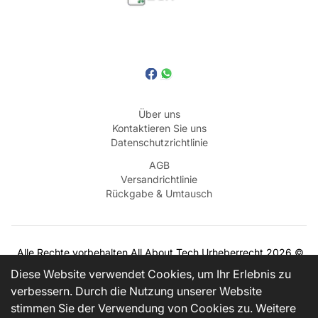
Über uns
Kontaktieren Sie uns
Datenschutzrichtlinie
AGB
Versandrichtlinie
Rückgabe & Umtausch
Alle Rechte vorbehalten
All About Tech
Urheberrecht
2026
©
BEZAHLEN MIT
Diese Website verwendet Cookies, um Ihr Erlebnis zu
verbessern. Durch die Nutzung unserer Website
stimmen Sie der Verwendung von Cookies zu. Weitere
VERSANDPARTNER