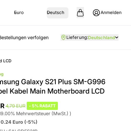
Euro
Deutsch
Anmelden
Bestellungen verfolgen
Lieferung
:
Deutschland
rd LCD
ng
msung Galaxy S21 Plus SM-G996
bel Kabel Main Motherboard LCD
UR
4,79 EUR
-
5%
RABATT
19.00
%
Mehrwertsteuer (MwSt.)
)
0.24
Euro
(
-5%
)