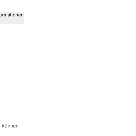
formationen
e, können