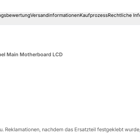
ngsbewertung
Versandinformationen
Kaufprozess
Rechtliche In
bel Main Motherboard LCD
bau. Reklamationen, nachdem das Ersatzteil festgeklebt wurd