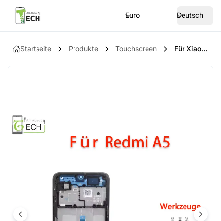
Euro
Deutsch
Startseite
Produkte
Touchscreen
Für Xiaomi Redmi A5 25028RN03Y LCD Display Mit Rahmen EU Version Touchscreen