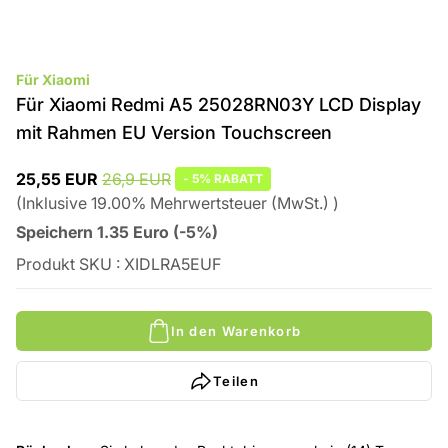
Für Xiaomi
Für Xiaomi Redmi A5 25028RN03Y LCD Display
mit Rahmen EU Version Touchscreen
25,55 EUR
26,9 EUR
-
5%
RABATT
(
Inklusive
19.00
%
Mehrwertsteuer (MwSt.)
)
Speichern
1.35
Euro
(
-5%
)
Produkt SKU
:
XIDLRA5EUF
In den Warenkorb
Teilen