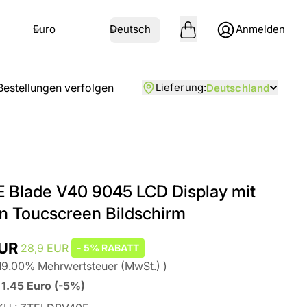
Euro
Deutsch
Anmelden
Bestellungen verfolgen
Lieferung
:
Deutschland
E Blade V40 9045 LCD Display mit
 Toucscreen Bildschirm
EUR
28,9 EUR
-
5%
RABATT
19.00
%
Mehrwertsteuer (MwSt.)
)
1.45
Euro
(
-5%
)