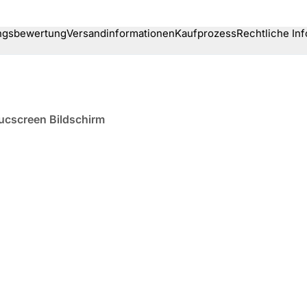
ngsbewertung
Versandinformationen
Kaufprozess
Rechtliche In
ucscreen Bildschirm