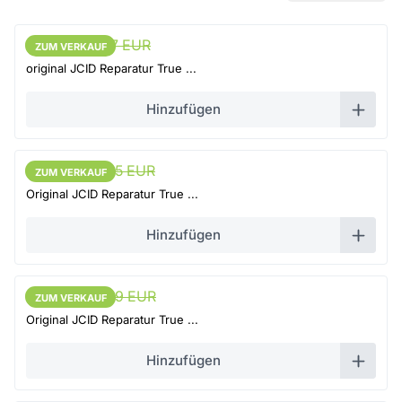
54,15 EUR
57 EUR
ZUM VERKAUF
ZUM VERKAUF
original JCID Reparatur True ...
Hinzufügen
42,75 EUR
45 EUR
ZUM VERKAUF
ZUM VERKAUF
Original JCID Reparatur True ...
Hinzufügen
65,55 EUR
69 EUR
ZUM VERKAUF
ZUM VERKAUF
Original JCID Reparatur True ...
Hinzufügen