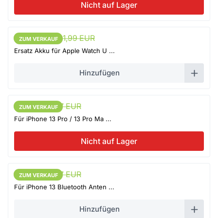
Nicht auf Lager
20,89 EUR
21,99 EUR
ZUM VERKAUF
ZUM VERKAUF
Ersatz Akku für Apple Watch U ...
Hinzufügen
8,26 EUR
8,7 EUR
ZUM VERKAUF
ZUM VERKAUF
Für iPhone 13 Pro / 13 Pro Ma ...
Nicht auf Lager
8,26 EUR
8,7 EUR
ZUM VERKAUF
ZUM VERKAUF
Für iPhone 13 Bluetooth Anten ...
Hinzufügen