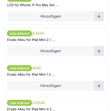
LCD für iPhone 17 Pro Max Sof ...
Hinzufügen
11,87 EUR
12,5 EUR
ZUM VERKAUF
ZUM VERKAUF
Ersatz Akku für iPad Mini 2 / ...
Hinzufügen
11,3 EUR
11,9 EUR
ZUM VERKAUF
ZUM VERKAUF
Ersatz Akku für iPad Mini 1 2 ...
Hinzufügen
13,58 EUR
14,3 EUR
ZUM VERKAUF
ZUM VERKAUF
Ersatz Akku für iPad Mini 4 2 ...