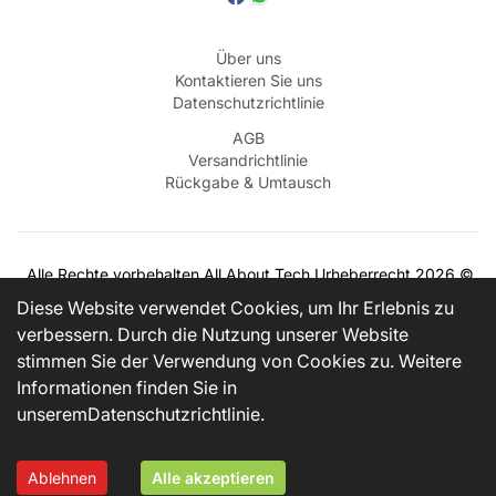
Über uns
Kontaktieren Sie uns
Datenschutzrichtlinie
AGB
Versandrichtlinie
Rückgabe & Umtausch
Alle Rechte vorbehalten
All About Tech
Urheberrecht
2026
©
BEZAHLEN MIT
Diese Website verwendet Cookies, um Ihr Erlebnis zu
verbessern. Durch die Nutzung unserer Website
stimmen Sie der Verwendung von Cookies zu. Weitere
VERSANDPARTNER
Informationen finden Sie in
unserem
Datenschutzrichtlinie
.
Contact us on WhatsApp
Ablehnen
Alle akzeptieren
Home