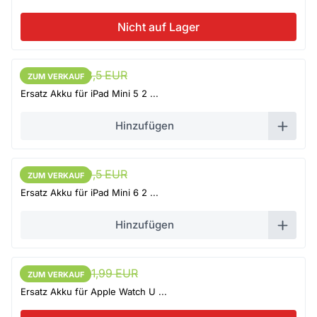
Nicht auf Lager
12,82 EUR
13,5 EUR
ZUM VERKAUF
ZUM VERKAUF
Ersatz Akku für iPad Mini 5 2 ...
Hinzufügen
18,52 EUR
19,5 EUR
ZUM VERKAUF
ZUM VERKAUF
Ersatz Akku für iPad Mini 6 2 ...
Hinzufügen
20,89 EUR
21,99 EUR
ZUM VERKAUF
ZUM VERKAUF
Ersatz Akku für Apple Watch U ...