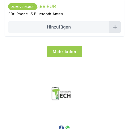
10,44 EUR
10,99 EUR
ZUM VERKAUF
ZUM VERKAUF
Für iPhone 15 Bluetooth Anten ...
Hinzufügen
Mehr laden