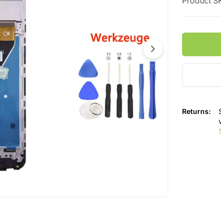
Product S
Returns
: