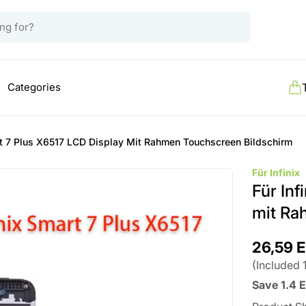
Categories
art 7 Plus X6517 LCD Display Mit Rahmen Touchscreen Bildschirm
Für Infinix
Für Inf
mit Ra
26,59 
(
Included
Save
1.4
E