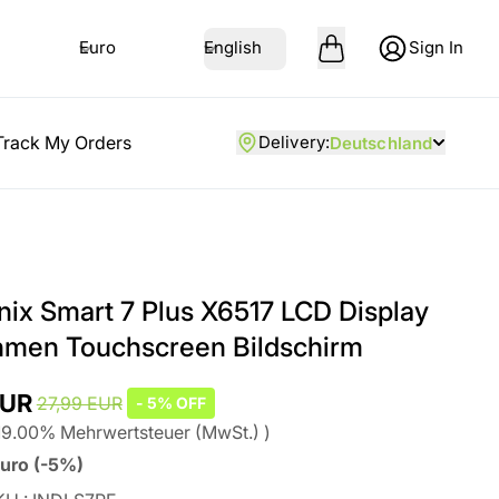
Euro
English
Sign In
Track My Orders
Delivery
:
Deutschland
inix Smart 7 Plus X6517 LCD Display
hmen Touchscreen Bildschirm
EUR
27,99 EUR
-
5%
OFF
19.00
%
Mehrwertsteuer (MwSt.)
)
uro
(
-5%
)