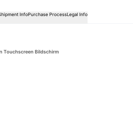
Shipment Info
Purchase Process
Legal Info
en Touchscreen Bildschirm