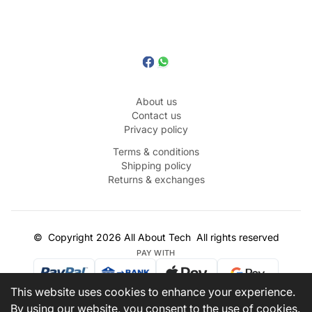
About us
Contact us
Privacy policy
Terms & conditions
Shipping policy
Returns & exchanges
©
Copyright
2026
All About Tech
All rights reserved
PAY WITH
This website uses cookies to enhance your experience.
SHIPPING PARTNERS
By using our website, you consent to the use of cookies.