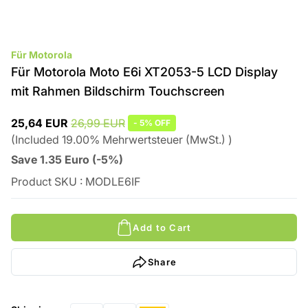
Für Motorola
Für Motorola Moto E6i XT2053-5 LCD Display
mit Rahmen Bildschirm Touchscreen
25,64 EUR
26,99 EUR
-
5%
OFF
(
Included
19.00
%
Mehrwertsteuer (MwSt.)
)
Save
1.35
Euro
(
-5%
)
Product SKU
:
MODLE6IF
Add to Cart
Share