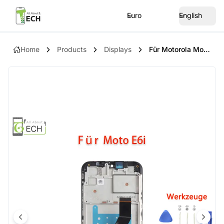
Euro
English
Home
Products
Displays
Für Motorola Moto E6i XT2053-5 LCD Display Mit Rahmen Bildschirm Touchscreen