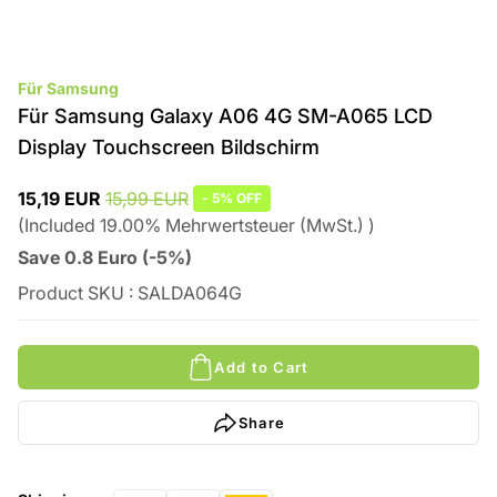
Für Samsung
Für Samsung Galaxy A06 4G SM-A065 LCD
Display Touchscreen Bildschirm
15,19 EUR
15,99 EUR
-
5%
OFF
(
Included
19.00
%
Mehrwertsteuer (MwSt.)
)
Save
0.8
Euro
(
-5%
)
Product SKU
:
SALDA064G
Add to Cart
Share