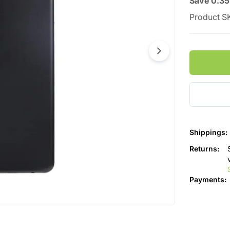
Save
0.35
Product S
Shippings
:
Returns
:
Payments
: