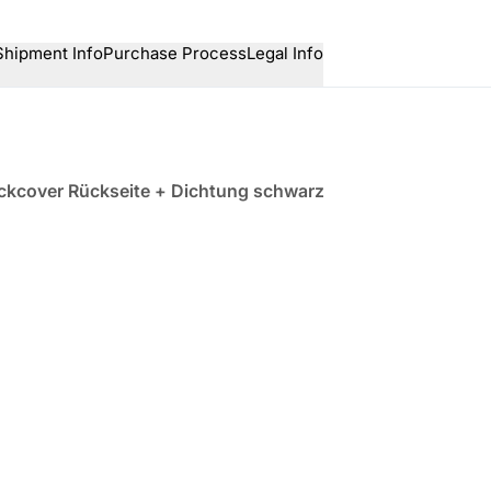
Shipment Info
Purchase Process
Legal Info
kcover Rückseite + Dichtung schwarz