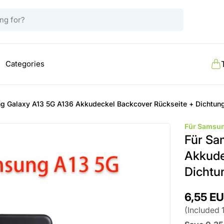
Categories
g Galaxy A13 5G A136 Akkudeckel Backcover Rückseite + Dichtun
Für Samsu
Für Sa
Akkude
Dichtu
6,55 E
(
Included