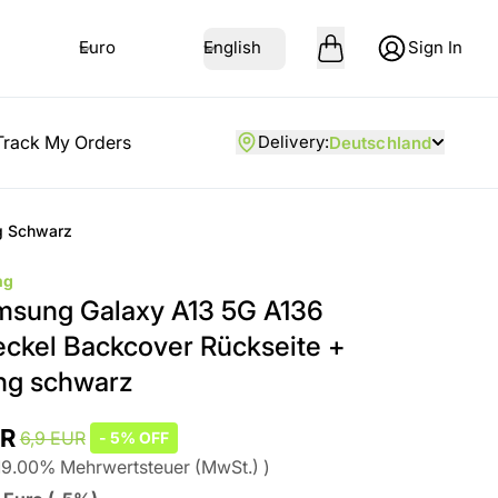
Euro
English
Sign In
Track My Orders
Delivery
:
Deutschland
g Schwarz
ng
msung Galaxy A13 5G A136
ckel Backcover Rückseite +
ng schwarz
UR
6,9 EUR
-
5%
OFF
19.00
%
Mehrwertsteuer (MwSt.)
)