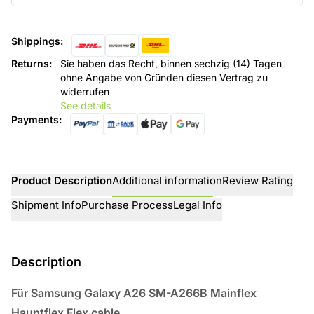
Shippings
:
Returns
:
Sie haben das Recht, binnen sechzig (14) Tagen
ohne Angabe von Gründen diesen Vertrag zu
widerrufen
See details
Payments
:
Product Description
Additional information
Review Rating
Shipment Info
Purchase Process
Legal Info
Description
Für Samsung Galaxy A26 SM-A266B Mainflex
Hauptflex Flex cable