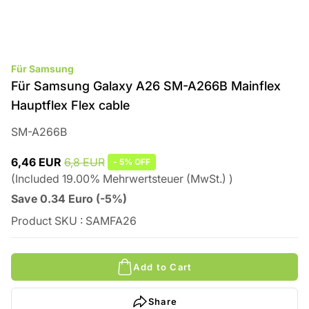
Für Samsung
Für Samsung Galaxy A26 SM-A266B Mainflex
Hauptflex Flex cable
SM-A266B
6,46 EUR
6,8 EUR
-
5%
OFF
(
Included
19.00
%
Mehrwertsteuer (MwSt.)
)
Save
0.34
Euro
(
-5%
)
Product SKU
:
SAMFA26
Add to Cart
Share