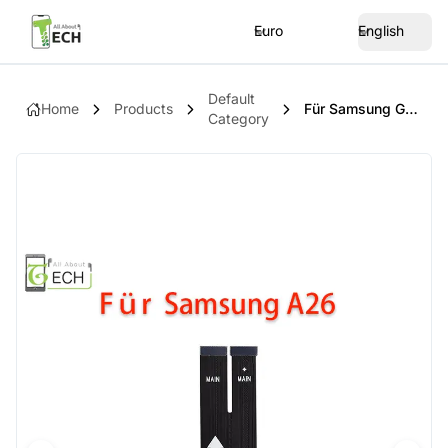
Euro
English
Default
Home
Products
Für Samsung Galaxy A26 SM-A266B Mainflex Hauptflex Flex Cable
Category