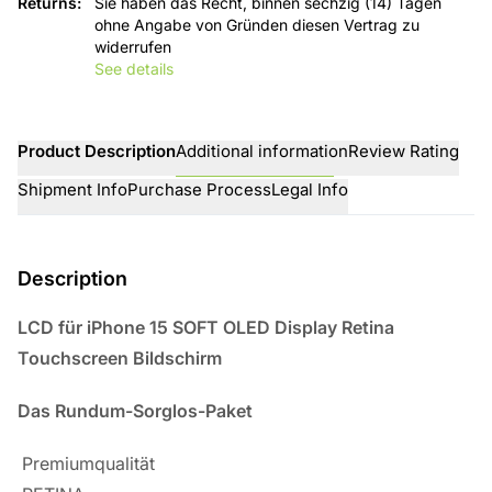
Returns
:
Sie haben das Recht, binnen sechzig (14) Tagen
ohne Angabe von Gründen diesen Vertrag zu
widerrufen
See details
Product Description
Additional information
Review Rating
Shipment Info
Purchase Process
Legal Info
Description
LCD für iPhone 15 SOFT OLED Display Retina
Touchscreen Bildschirm
Das Rundum-Sorglos-Paket
Premiumqualität