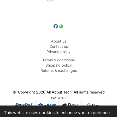
About us
Contact us
Privacy policy
Terms & conditions
Shipping policy
Returns & exchanges
©
Copyright
2026
All About Tech
All rights reserved
PAY WITH
This website uses cookies to enhance your experience.
SHIPPING PARTNERS